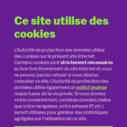
Ce site utilise des
Réfléchis avant de publier : ne
cookies
mets pas tout et n'importe
La nouvelle loi vie privée de A à Z
quoi en ligne
L'Autorité de protection des données utilise
des cookies sur le présent site Internet.
Mésinformation et désinformation
Certains cookies sont
strictement nécessaires
Le problème : il n'est parfois
au bon fonctionnement du site Internet et vous
Jouets connectés
ne pouvez pas les refuser si vous désirez
plus possible de supprimer une
consulter ce site. L'Autorité de protection des
photo ou tout autre
La vie privée en ligne
données utilise également un
outil d'analyse
respectueux de la vie privée. Si vous donnez
information personnelle
votre consentement, certaines données (telles
La vie privée à l'école
que votre navigateur, votre adresse IP, etc.)
publiée sur Internet
seront utilisées pour générer des statistiques
Smartphones & applications
agrégées sur l’utilisation de ce site.
Tu veux protéger ta
vie privée
en ligne ? Alors mieux vaut