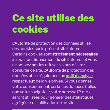
Ce site utilise des
Photos & vidéos
cookies
La nouvelle loi vie privée de A à Z
As-tu déjà tagué un ou une ami(e) sur Facebook ? Ou
L'Autorité de protection des données utilise
partagé une photo amusante d'un copain de classe via
des cookies sur le présent site Internet.
Mésinformation et désinformation
Snapchat ? Et leur avais-tu demandé leur consentement
Certains cookies sont
strictement nécessaires
avant de le faire ? Non ? Dans ce cas, tu as fait quelque
au bon fonctionnement du site Internet et vous
chose qui n'est en fait pas permis ...
Jouets connectés
ne pouvez pas les refuser si vous désirez
consulter ce site. L'Autorité de protection des
Ce bloc thématique est centré sur le "
droit à l'image
". En
La vie privée en ligne
données utilise également un
outil d'analyse
résumé, le droit à l'image permet à chaque personne de
respectueux de la vie privée. Si vous donnez
décider elle-même de ce qu'il advient des photos et des
votre consentement, certaines données (telles
vidéos sur lesquelles elle apparaît. Cela signifie que
La vie privée à l'école
que votre navigateur, votre adresse IP, etc.)
personne n'a le droit de te filmer ou de te photographier ou
seront utilisées pour générer des statistiques
de partager des vidéos ou des photos de toi sur Internet
Smartphones & applications
agrégées sur l’utilisation de ce site.
comme bon lui semble. Il faut pour cela te demander ton
consentement.