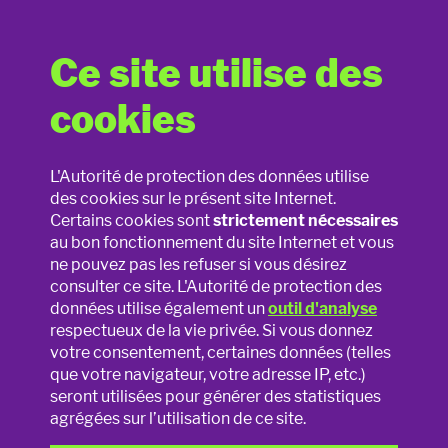
Ce site utilise des
Comment créer un
cookies
environnement en ligne
Support pédagogique
respecteux de la vie privée
L'Autorité de protection des données utilise
des cookies sur le présent site Internet.
Jouets connectés
pour mon enfant
Certains cookies sont
strictement nécessaires
au bon fonctionnement du site Internet et vous
La vie privée en ligne
ne pouvez pas les refuser si vous désirez
4 règles de base
consulter ce site. L'Autorité de protection des
La vie privée à l'école
données utilise également un
outil d'analyse
Un environnement en ligne sûr et respectueux de la vie
respectueux de la vie privée. Si vous donnez
privée pour votre enfant, c'est par vous que cela commence !
votre consentement, certaines données (telles
Photos et vidéos
Donnez vous-même le bon exemple !
que votre navigateur, votre adresse IP, etc.)
seront utilisées pour générer des statistiques
Utilisez pour cela les règles de base ci-dessous lorsque vous
Sexting
agrégées sur l’utilisation de ce site.
surfez sur Internet.