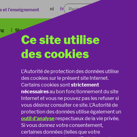
nl
fr
s et l'enseignement
ng
Sharenting
Smartphones & applications
eID
Ce site utilise
des cookies
L'Autorité de protection des données utilise
 sociaux, vous finirez tôt ou tard par y
des cookies sur le présent site Internet.
ous a déjà invité à devenir "amis". Quelle
Certains cookies sont
strictement
nécessaires
au bon fonctionnement du site
Internet et vous ne pouvez pas les refuser si
vous désirez consulter ce site. L'Autorité de
protection des données utilise également un
outil d'analyse
respectueux de la vie privée.
re. Personne ne peut vous obliger à devenir
Si vous donnez votre consentement,
e le souhaitez pas, n'hésitez pas à refuser
certaines données (telles que votre