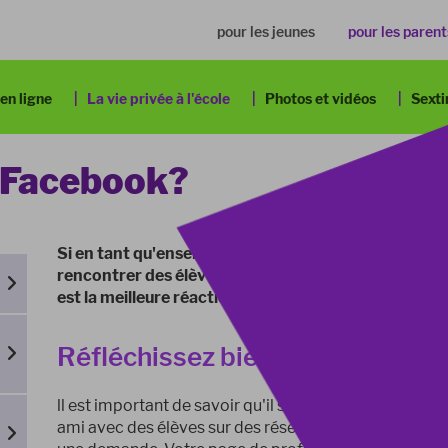
pour
les jeunes
pour
les parent
 en ligne
La vie privée à l'école
Photos et vidéos
Sexti
 Facebook?
Si en tant qu'enseignant, vous fréquentez les réseaux
rencontrer des élèves. Peut-être même qu'un élève v
est la meilleure réaction dans ce cas ?
Réfléchissez bien à votre choix.
ll est important de savoir qu'il s'agit d'un choix prop
ami avec des élèves sur des réseaux sociaux. Si vous n