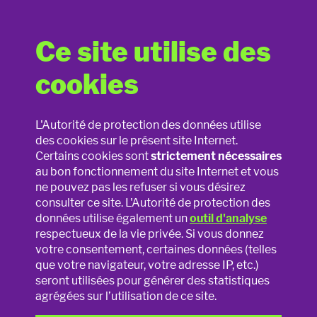
Ce site utilise des
Astuces de protection de la vie
cookies
privée pour les applications
Support pédagogique
L'Autorité de protection des données utilise
Les applications collectent et utilisent des données
des cookies sur le présent site Internet.
Jouets connectés
personnelles. C'est parfois nécessaire pour que
Certains cookies sont
strictement nécessaires
l'
application
au bon fonctionnement du site Internet et vous
fonctionne bien, mais il arrive qu'une appli
La vie privée en ligne
collecte davantage de données que nécessaire. Les
ne pouvez pas les refuser si vous désirez
astuces sur cette page vous permettront de faire en sorte
consulter ce site. L'Autorité de protection des
La vie privée à l'école
que les applications ne puissent pas collecter n'importe
données utilise également un
outil d'analyse
quelles informations vous concernant.
respectueux de la vie privée. Si vous donnez
votre consentement, certaines données (telles
Photos et vidéos
Lisez aussi ce qui est écrit en
que votre navigateur, votre adresse IP, etc.)
seront utilisées pour générer des statistiques
petits caractères !
Sexting
agrégées sur l’utilisation de ce site.